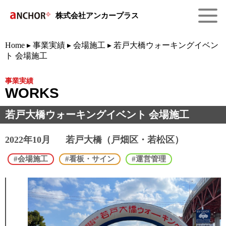
株式会社アンカープラス
Home
▸
事業実績
▸
会場施工
▸
若戸大橋ウォーキング
イベン
ト 会場施工
事業実績
WORKS
若戸大橋ウォーキング
イベント 会場施工
2022年10月
若戸大橋（戸畑区・若松区）
#会場施工
#看板・サイン
#運営管理