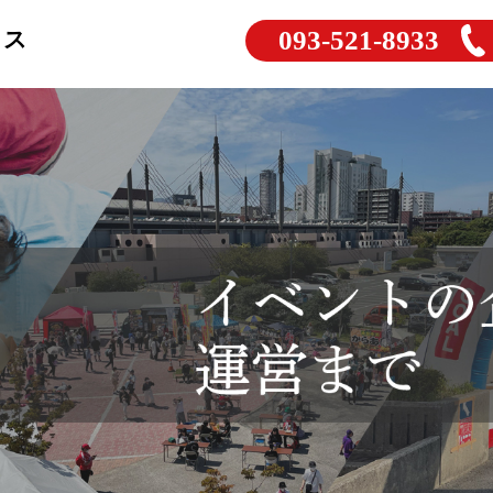
093-521-8933
ラス