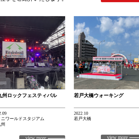
九州ロックフェスティバル
若戸大橋ウォーキング
2.09
2022.10
クニワールドスタジアム
若戸大橋
九州
view more
view more