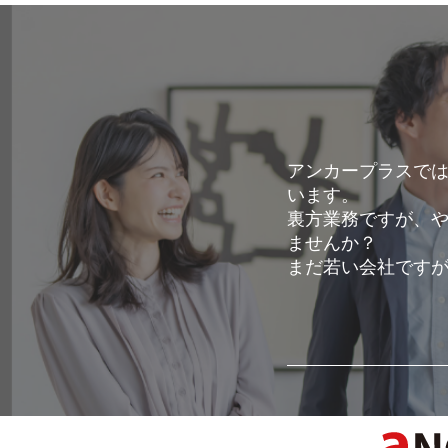
アンカープラスで
います。
裏方業務ですが、
ませんか？
まだ若い会社です